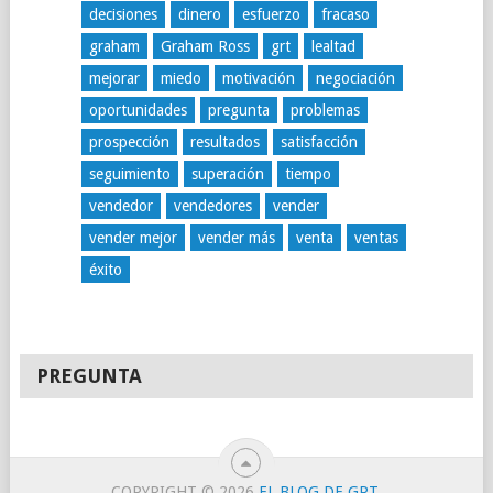
decisiones
dinero
esfuerzo
fracaso
graham
Graham Ross
grt
lealtad
mejorar
miedo
motivación
negociación
oportunidades
pregunta
problemas
prospección
resultados
satisfacción
seguimiento
superación
tiempo
vendedor
vendedores
vender
vender mejor
vender más
venta
ventas
éxito
PREGUNTA
COPYRIGHT © 2026
EL BLOG DE GRT
.