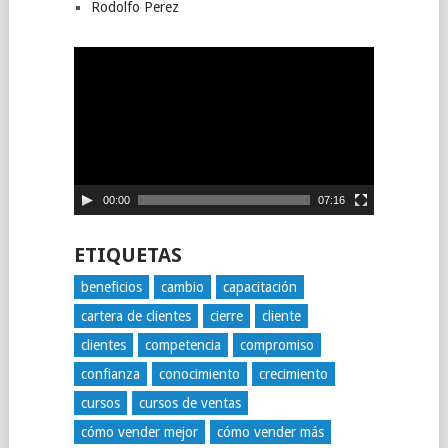
Rodolfo Perez
Reproductor
de
vídeo
00:00
07:16
ETIQUETAS
beneficios
cambio
capacitación
cartera de clientes
cierre
cliente
clientes
competencia
compromiso
confianza
conocimiento
crecimiento
cursos
cursos de ventas
cómo vender mejor
cómo vender más