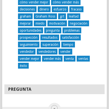
cómo vender mejor
cómo vender más
decisiones
dinero
esfuerzo
fracaso
graham
Graham Ross
grt
lealtad
mejorar
miedo
motivación
negociación
oportunidades
pregunta
problemas
prospección
resultados
satisfacción
seguimiento
superación
tiempo
vendedor
vendedores
vender
vender mejor
vender más
venta
ventas
éxito
PREGUNTA