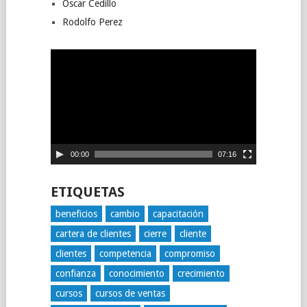
Oscar Cedillo
Rodolfo Perez
Reproductor
de
vídeo
00:00
07:16
ETIQUETAS
beneficios
cambio
capacitación
cartera de clientes
cierre
cliente
clientes
competencia
compromiso
confianza
conocimiento
crecimiento
cursos
cursos de ventas