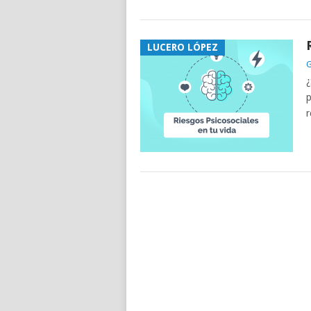
LUCERO LÓPEZ
G
¿
p
r
POSTS
NAVIGATION