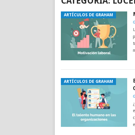
CATEGORÍA: LUCE
ARTÍCULOS DE GRAHAM
G
L
p
t
m
ARTÍCULOS DE GRAHAM
G
¿
e
c
e