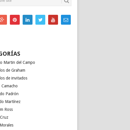
GORÍAS
to Martin del Campo
ulos de Graham
los de invitados
l Camacho
do Padrón
do Martínez
m Ross
 Cruz
 Morales