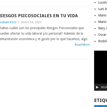
Lucer
Luis 
RIESGOS PSICOSOCIALES EN TU VIDA
Mario
Mario
raham Ross
|
enero 24, 2023
Sabes cuáles son los principales Riesgos Psicosociales que
Nery 
ueden afectar tu vida laboral y/o personal? Además de la
Oscar 
emuneración económica y el gusto por lo que hacemos, algo
Rodol
Read More
Reprodu
de
vídeo
00:0
ETIQ