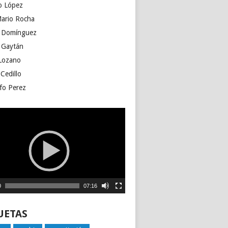
o López
Mario Rocha
 Domínguez
 Gaytán
Lozano
Cedillo
fo Perez
ctor
0
07:16
UETAS