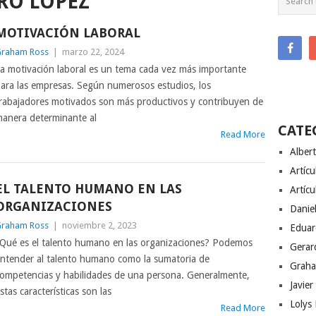
RO LÓPEZ
MOTIVACIÓN LABORAL
raham Ross
|
marzo 22, 2024
a motivación laboral es un tema cada vez más importante
ara las empresas. Según numerosos estudios, los
rabajadores motivados son más productivos y contribuyen de
anera determinante al
CATE
Read More
Alber
Artíc
EL TALENTO HUMANO EN LAS
Artícu
ORGANIZACIONES
Danie
raham Ross
|
noviembre 2, 2023
Eduar
Qué es el talento humano en las organizaciones? Podemos
Gerar
ntender al talento humano como la sumatoria de
Graha
ompetencias y habilidades de una persona. Generalmente,
Javier
stas características son las
Lolys
Read More