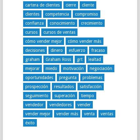
cartera de clientes
cierre
cliente
clientes
competencia
compromiso
confianza
conocimiento
crecimiento
cursos
cursos de ventas
cómo vender mejor
cómo vender más
decisiones
dinero
esfuerzo
fracaso
graham
Graham Ross
grt
lealtad
mejorar
miedo
motivación
negociación
oportunidades
pregunta
problemas
prospección
resultados
satisfacción
seguimiento
superación
tiempo
vendedor
vendedores
vender
vender mejor
vender más
venta
ventas
éxito