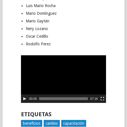
Luis Mario Rocha
Mario Domínguez
Mario Gaytán
Nery Lozano
Oscar Cedillo
Rodolfo Perez
Reproductor
de
vídeo
00:00
07:16
ETIQUETAS
beneficios
cambio
capacitación