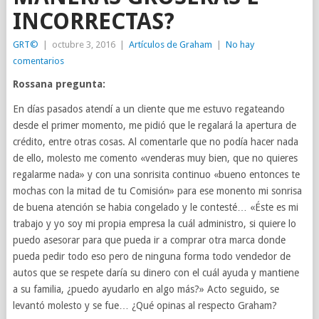
INCORRECTAS?
GRT©
|
octubre 3, 2016
|
Artículos de Graham
|
No hay
comentarios
Rossana pregunta:
En días pasados atendí a un cliente que me estuvo regateando
desde el primer momento, me pidió que le regalará la apertura de
crédito, entre otras cosas. Al comentarle que no podía hacer nada
de ello, molesto me comento «venderas muy bien, que no quieres
regalarme nada» y con una sonrisita continuo «bueno entonces te
mochas con la mitad de tu Comisión» para ese monento mi sonrisa
de buena atención se habia congelado y le contesté… «Éste es mi
trabajo y yo soy mi propia empresa la cuál administro, si quiere lo
puedo asesorar para que pueda ir a comprar otra marca donde
pueda pedir todo eso pero de ninguna forma todo vendedor de
autos que se respete daría su dinero con el cuál ayuda y mantiene
a su familia, ¿puedo ayudarlo en algo más?» Acto seguido, se
levantó molesto y se fue… ¿Qué opinas al respecto Graham?