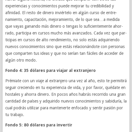
expe­ri­en­cias y conocimien­tos puede mejo­rar tu cred­i­bil­i­dad y
afinidad. El resto de dinero inviértelo en algún curso de entre­
namiento, capac­itación, mejo­ramiento, de lo que sea…a medida
que vayas ganando más dinero o ten­gas lo sufi­cien­te­mente ahor­
rado, par­tic­ipa en cur­sos mucho más avan­za­dos. Cada vez que par­
tic­i­pas en cur­sos de alto rendimiento, no solo estás adquiriendo
nuevos conocimien­tos sino que estás rela­cionán­dote con per­sonas
que com­parten tus ideas y que no serían tan fáciles de acceder de
algún otro modo.
Fondo 4: 35 dólares para via­jar al extranjero
Prémi­ate con un viaje al extran­jero una vez al año, esto te per­mi­tirá
seguir cre­ciendo en tu expe­ri­en­cia de vida, y por favor, qué­date en
hostales y ahorra dinero. En pocos años habrás recor­rido una gran
can­ti­dad de países y adquirido nuevos conocimien­tos y sabiduría, la
cual podrás uti­lizar para man­ten­erte enfo­cado y sen­tir pasión por
tu trabajo.
Fondo 5: 80 dólares para invertir