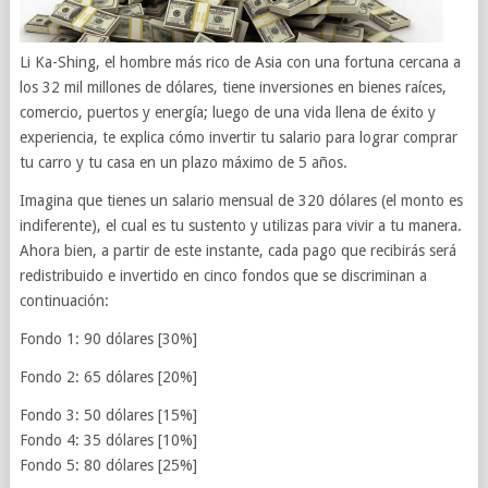
Li Ka-Shing, el hom­bre más rico de Asia con una for­tuna cer­cana a
los 32 mil millones de dólares, tiene inver­siones en bienes raíces,
com­er­cio, puer­tos y energía; luego de una vida llena de éxito y
expe­ri­en­cia, te explica cómo inver­tir tu salario para lograr com­prar
tu carro y tu casa en un plazo máx­imo de 5 años.
Imagina que tienes un salario men­sual de 320 dólares (el monto es
indiferente), el cual es tu sus­tento y uti­lizas para vivir a tu man­era.
Ahora bien, a par­tir de este instante, cada pago que recibirás será
redis­tribuido e inver­tido en cinco fondos que se dis­crim­i­nan a
continuación:
Fondo 1: 90 dólares [30%]
Fondo 2: 65 dólares [20%]
Fondo 3: 50 dólares [15%]
Fondo 4: 35 dólares [10%]
Fondo 5: 80 dólares [25%]