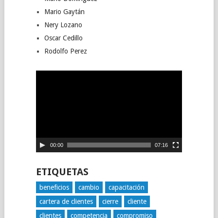
Mario Gaytán
Nery Lozano
Oscar Cedillo
Rodolfo Perez
Reproductor
de
vídeo
00:00
07:16
ETIQUETAS
beneficios
cambio
capacitación
cartera de clientes
cierre
cliente
clientes
competencia
compromiso