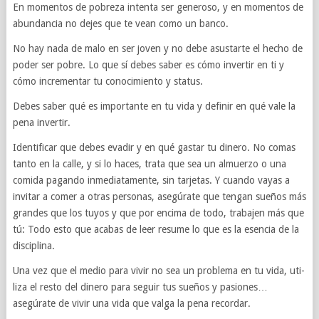
En momen­tos de pobreza intenta ser gen­eroso, y en momen­tos de
abun­dan­cia no dejes que te vean como un banco.
No hay nada de malo en ser joven y no debe asus­tarte el hecho de
poder ser pobre. Lo que sí debes saber es cómo inver­tir en ti y
cómo incre­men­tar tu conocimiento y sta­tus.
Debes saber qué es impor­tante en tu vida y definir en qué vale la
pena inver­tir.
Iden­ti­ficar que debes evadir y en qué gas­tar tu dinero. No comas
tanto en la calle, y si lo haces, trata que sea un almuerzo o una
comida pagando inmedi­ata­mente, sin tar­je­tas. Y cuando vayas a
invi­tar a comer a otras per­sonas, asegúrate que ten­gan sueños más
grandes que los tuyos y que por encima de todo, tra­ba­jen más que
tú: Todo esto que acabas de leer resume lo que es la esen­cia de la
disciplina.
Una vez que el medio para vivir no sea un prob­lema en tu vida, uti­
liza el resto del dinero para seguir tus sueños y pasiones…
asegúrate de vivir una vida que valga la pena recordar.