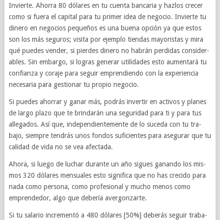
Invierte. Ahorra 80 dólares en tu cuenta ban­caria y haz­los cre­cer
como si fuera el cap­i­tal para tu primer idea de nego­cio. Invierte tu
dinero en nego­cios pequeños es una buena opción ya que estos
son los más seguros; visita por ejem­plo tien­das mayoris­tas y mira
qué puedes vender, si pierdes dinero no habrán per­di­das con­sid­er­
ables. Sin embargo, si logras generar util­i­dades esto aumen­tará tu
con­fi­anza y coraje para seguir empren­di­endo con la experien­cia
nece­saria para ges­tionar tu pro­pio nego­cio.
Si puedes ahor­rar y ganar más, podrás inver­tir en activos y planes
de largo plazo que te brindarán una seguri­dad para ti y para tus
alle­ga­dos. Así que, inde­pen­di­en­te­mente de lo suceda con tu tra­
bajo, siem­pre ten­drás unos fon­dos suficientes para ase­gu­rar que tu
cal­i­dad de vida no se vea afectada.
Ahora, si luego de luchar durante un año sigues ganando los mis­
mos 320 dólares men­su­ales esto sig­nifica que no has cre­cido para
nada como per­sona, como pro­fesional y mucho menos como
emprende­dor, algo que debería avergonzarte.
Si tu salario incre­mentó a 480 dólares [50%] deberás seguir tra­ba­