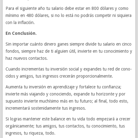
Para el sigu­iente año tu salario debe estar en 800 dólares y como
mín­imo en 480 dólares, si no lo está no podrás com­pe­tir ni siquiera
con la inflación.
En Con­clusión.
Sin impor­tar cuánto dinero ganes siem­pre divide tu salario en cinco
fon­dos, siempre haz de ti alguien útil, invierte en tu conocimiento y
haz nuevos con­tac­tos.
Cuando incre­men­tas tu inver­sión social y expandes tu red de cono­
ci­dos y ami­gos, tus ingre­sos cre­cerán pro­por­cional­mente.
Aumenta tu inver­sión en apren­dizaje y for­t­alece tu con­fi­anza;
invierte más via­jando y cono­ciendo, expande tu hor­i­zonte y por
supuesto invierte muchísimo más en tu futuro; al final, todo esto,
incre­men­tará sostenida­mente tus ingresos.
Si logras man­tener este bal­ance en tu vida todo empezará a cre­cer
orgáni­ca­mente; tus ami­gos, tus con­tac­tos, tu conocimiento, tus
ingre­sos, tu riqueza, todo.