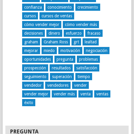
confianza
conocimiento
crecimiento
cursos
cursos de ventas
cómo vender mejor
cómo vender más
decisiones
dinero
esfuerzo
fracaso
graham
Graham Ross
grt
lealtad
mejorar
miedo
motivación
negociación
oportunidades
pregunta
problemas
prospección
resultados
satisfacción
seguimiento
superación
tiempo
vendedor
vendedores
vender
vender mejor
vender más
venta
ventas
éxito
PREGUNTA