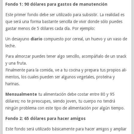
Fondo 1: 90 dólares para gas­tos de manutención
Este primer fondo debe ser uti­lizado para sub­si­s­tir. La real­i­dad es
que será una forma bas­tante sen­cilla de vivir donde sólo puedes
gas­tar menos de 5 dólares cada día. Por ejemplo:
Un desayuno
diario
com­puesto por cereal, un huevo y un vaso de
leche.
Para almorzar puedes tener algo sen­cillo, acom­páñalo de un snack
y una fruta.
Final­mente para la comida, ve a tu cocina y prepara tus pro­pios ali­
men­tos, los cuales pueden ser algunos vegetales, pro­teína y
harinas.
Men­su­al­mente
tu ali­mentación debe costar entre 80 y 95
dólares; no te pre­ocu­pes, siendo joven, tu cuerpo no ten­drá
ningún prob­lema con este tipo de ali­mentación por algún tiempo.
Fondo 2: 65 dólares para hacer amigos
Este fondo será uti­lizado bási­ca­mente para hacer ami­gos y ampliar