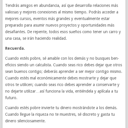
Ten­drás ami­gos en abun­dan­cia, así que desar­rolla rela­ciones más
valiosas y mejores conex­iones al mismo tiempo. Podrás acceder a
mejores cur­sos, even­tos más grandes y even­tual­mente estar
preparado para asumir nuevos proyectos y opor­tu­nidades más
desafi­antes. De repente, todos esos sueños como tener un carro y
una casa, se irán haciendo realidad.
Recuerda.
Cuando estés pobre, sé amable con los demás y no busques ben­
efi­cios siendo un cal­culista. Cuando seas rico debes dejar que otros
sean buenos con­tigo; deberás apren­der a ser mejor con­tigo mismo.
Cuando estés mal económicamente debes mostrarte y dejar que
otros te util­i­cen; cuando seas rico debes apren­der a con­ser­varte y
no dejarte utilizar…así fun­ciona la vida, entién­dela y aplí­cala a tu
futuro.
Cuando estés pobre invierte tu dinero mostrán­dote a los demás.
Cuando llegue la riqueza no te muestres, sé dis­creto y gasta tu
dinero silen­ciosa­mente.