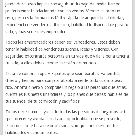
jando duro, esto implica con­seguir un tra­bajo de medio tiempo,
preferi­ble­mente rela­cionado con las ven­tas. Vender es todo un
reto, pero es la forma más fácil y ráp­ida de adquirir la sabiduría y
expe­ri­en­cia de venderte a ti mismo, habil­i­dad indis­pens­able para tu
vida, y más si decides emprender.
Todos los emprende­dores deben ser vende­dores. Estos deben
tener la habil­i­dad de vender sus sueños, ideas y visiones. Con
seguri­dad encon­trarás per­sonas en tu vida que vale la pena tener a
tu lado, a ellos debes vender tu visión del mundo.
Trata de com­prar ropa y zap­atos que sean baratos; ya ten­drás
dinero y tiempo para com­prar abso­lu­ta­mente todo cuando seas
rico. Ahorra dinero y cóm­prale un regalo a las per­sonas que amas,
cuén­tales tus metas financieras y los planes que tienes; háblales de
tus sueños, de tu con­vic­ción y sacrificios.
Todos nece­si­ta­mos ayuda, inclu­i­das las per­sonas de nego­cios, así
que ofrécete y ayuda con alguna opor­tu­nidad que se pre­sente,
esto no solo te hará mejor per­sona sino que incre­men­tará tus
habil­i­dades y conocimientos.