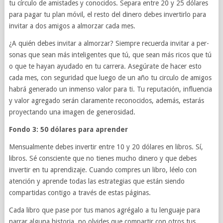
tu cír­culo de amis­tades y cono­ci­dos. Sep­ara entre 20 y 25 dólares
para pagar tu plan móvil, el resto del dinero debes inver­tirlo para
invi­tar a dos ami­gos a almorzar cada mes.
¿A quién debes invi­tar a almorzar? Siem­pre recuerda invi­tar a per­
sonas que sean más inteligentes que tú, que sean más ricos que tú
o que te hayan ayu­dado en tu carrera. Asegúrate de hacer esto
cada mes, con seguri­dad que luego de un año tu cir­culo de ami­gos
habrá gen­er­ado un inmenso valor para ti. Tu rep­utación, influ­en­cia
y valor agre­gado serán clara­mente recono­ci­dos, además, estarás
proyectando una ima­gen de generosidad.
Fondo 3: 50 dólares para aprender
Men­su­al­mente debes inver­tir entre 10 y 20 dólares en libros. Sí,
libros. Sé con­sciente que no tienes mucho dinero y que debes
inver­tir en tu apren­dizaje. Cuando com­pres un libro, léelo con
aten­ción y aprende todas las estrate­gias que están siendo
compartidas con­tigo a través de estas páginas.
Cada libro que pase por tus manos agré­galo a tu lenguaje para
nar­rar alguna his­to­ria, no olvides que com­par­tir con otros tus